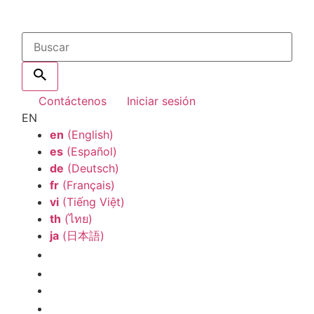
Contáctenos
Iniciar sesión
EN
en
(English)
es
(Español)
de
(Deutsch)
fr
(Français)
vi
(Tiếng Việt)
th
(ไทย)
ja
(日本語)